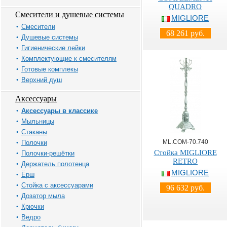
QUADRO
Смесители и душевые системы
MIGLIORE
Смесители
68 261 руб.
Душевые системы
Гигиенические лейки
Комплектующие к смесителям
Готовые комплекы
Верхний душ
Аксессуары
Аксессуары в классике
Мыльницы
Стаканы
ML.COM-70.740
Полочки
Стойка MIGLIORE
Полочки-решётки
RETRO
Держатель полотенца
MIGLIORE
Ёрш
Стойка с аксессуарами
96 632 руб.
Дозатор мыла
Крючки
Ведро