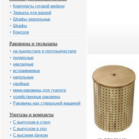
Комплекты готовой мебели
Зеркала для ванной
Шкафы зеркальные
Шкафы
Консоли
Раковины и тюльпаны
на пьедестале и полупьедестале
подвесные
накладные
встраиваемые
напольные
двойные
мини-раковины для туалета
хозяйственные раковины
Раковины над стиральной машиной
Унитазы и компакты
С выпуском в стену
С выпуском в пол
С высоким бачком