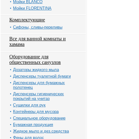
Мойки BLANCO
Мойки FLORENTINA
Комплектующие
Сифоны, сливы-переливы
Все для ванной комнаты и
хамама
Оборудование для
общественных санузлов
Дозаторы жидкого мыла
Диспенсеры туалетной бумаги
Диспенсеры для бумажных
полотенец
Диспенсеры гигиенических
покрытий на унитаз
Сушилки для рук
Контейнеры для мусора
Специальное оборудование
Бумажная продукция
Жидкое мыло и дез.средства
Фены для волос