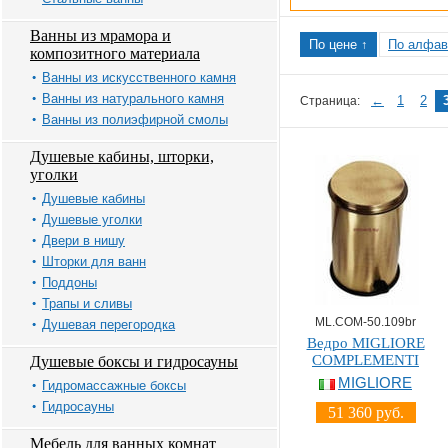
Ванны из мрамора и
По цене ↑
По алфав
композитного материала
Ванны из искусственного камня
Ванны из натурального камня
←
1
2
Страница:
Ванны из полиэфирной смолы
Душевые кабины, шторки,
уголки
Душевые кабины
Душевые уголки
Двери в нишу
Шторки для ванн
Поддоны
Трапы и сливы
ML.COM-50.109br
Душевая перегородка
Ведро MIGLIORE
COMPLEMENTI
Душевые боксы и гидросауны
MIGLIORE
Гидромассажные боксы
Гидросауны
51 360 руб.
Мебель для ванных комнат