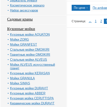
Держатель бумаги
Косметическое зеркало
По цене ↑
По алфав
Набор аксессуаров
Садовые краны
←
1
2
Страница:
Кухонные мойки
Кухонные мойки AQUATON
Мойки ZORG
Мойки GRANFEST
Стальные мойки OMOIKIRI
Гранитные мойки OMOIKIRI
Стальные мойки ALVEUS
Мойки ALVEUS искусственный
гранит
Кухонные мойки KERASAN
Мойки GRANULA
Мойки SIMAS
Кухонные мойки DURAVIT
Кухонные мойки ABBER
Кухонная мойка CERUTTISPA
Керамические мойки DURAVIT