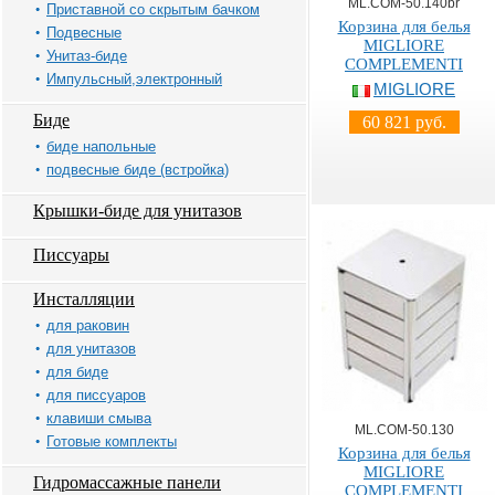
ML.COM-50.140br
Приставной со скрытым бачком
Корзина для белья
Подвесные
MIGLIORE
Унитаз-биде
COMPLEMENTI
Импульсный,электронный
MIGLIORE
Биде
60 821 руб.
биде напольные
подвесные биде (встройка)
Крышки-биде для унитазов
Писсуары
Инсталляции
для раковин
для унитазов
для биде
для писсуаров
клавиши смыва
ML.COM-50.130
Готовые комплекты
Корзина для белья
MIGLIORE
Гидромассажные панели
COMPLEMENTI