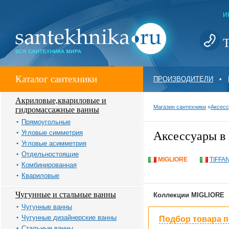
И
Т
Каталог сантехники
ПРОИЗВОДИТЕЛИ
•
Акриловые,квариловые и
Магазин сантехники
»
Аксес
гидромассажные ванны
Прямоугольные
Угловые симметрия
Аксессуары в
Угловые асимметрия
Отдельностоящие
MIGLIORE
TIFFA
Комбинированная
Квариловые
Чугунные и стальные ванны
Коллекции MIGLIORE
Чугунные ванны
Чугунные дизайнерские ванны
Подбор товара 
Стальные ванны