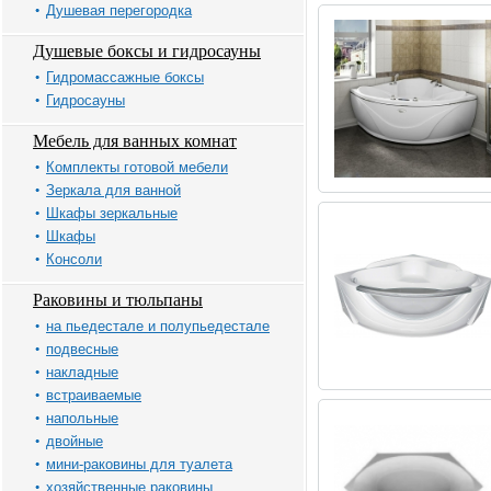
Душевая перегородка
Душевые боксы и гидросауны
Гидромассажные боксы
Гидросауны
Мебель для ванных комнат
Комплекты готовой мебели
Зеркала для ванной
Шкафы зеркальные
Шкафы
Консоли
Раковины и тюльпаны
на пьедестале и полупьедестале
подвесные
накладные
встраиваемые
напольные
двойные
мини-раковины для туалета
хозяйственные раковины