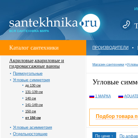
И
Т
Каталог сантехники
ПРОИЗВОДИТЕЛИ
•
Акриловые,квариловые и
Магазин сантехники
»
Углов
гидромассажные ванны
Прямоугольные
Угловые симметрия
Угловые симм
до 130 см
131-139 см
1 МАРКА
AQUAT
140 см
141-149 см
150 см
Подбор товара 
от 150 см
Угловые асимметрия
Отдельностоящие
По цене ↑
По алфав