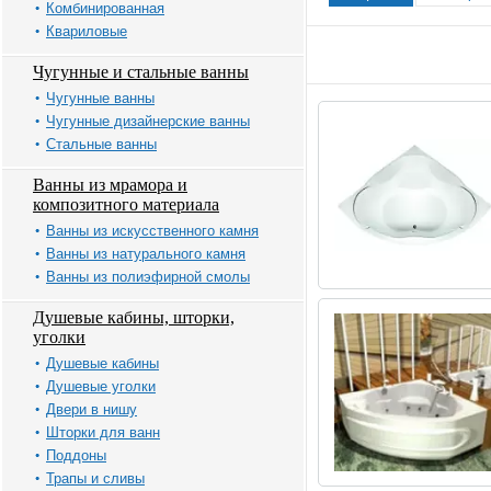
Комбинированная
Квариловые
Чугунные и стальные ванны
Чугунные ванны
Чугунные дизайнерские ванны
Стальные ванны
Ванны из мрамора и
композитного материала
Ванны из искусственного камня
Ванны из натурального камня
Ванны из полиэфирной смолы
Душевые кабины, шторки,
уголки
Душевые кабины
Душевые уголки
Двери в нишу
Шторки для ванн
Поддоны
Трапы и сливы