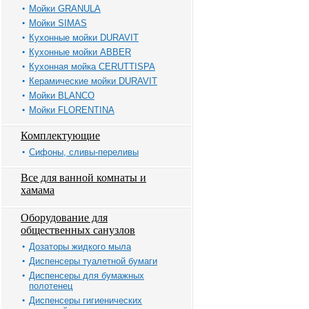
Мойки GRANULA
Мойки SIMAS
Кухонные мойки DURAVIT
Кухонные мойки ABBER
Кухонная мойка CERUTTISPA
Керамические мойки DURAVIT
Мойки BLANCO
Мойки FLORENTINA
Комплектующие
Сифоны, сливы-переливы
Все для ванной комнаты и
хамама
Оборудование для
общественных санузлов
Дозаторы жидкого мыла
Диспенсеры туалетной бумаги
Диспенсеры для бумажных
полотенец
Диспенсеры гигиенических