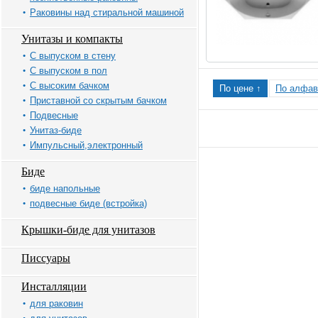
Раковины над стиральной машиной
Унитазы и компакты
С выпуском в стену
С выпуском в пол
С высоким бачком
По цене ↑
По алфав
Приставной со скрытым бачком
Подвесные
Унитаз-биде
Импульсный,электронный
Биде
биде напольные
подвесные биде (встройка)
Крышки-биде для унитазов
Писсуары
Инсталляции
для раковин