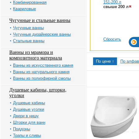
151-200 л
Комбинированная
свыше 200 л
Квариловые
Чугунные и стальные ванны
Чугунные ванны
Чугунные дизайнерские ванны
Сбросить
Стальные ванны
Ванны из мрамора и
композитного материала
По цене ↑
По алфав
Ванны из искусственного камня
Ванны из натурального камня
Ванны из полиэфирной смолы
Душевые кабины, шторки,
уголки
Душевые кабины
Душевые уголки
Двери в нишу
Шторки для ванн
Поддоны
Трапы и сливы