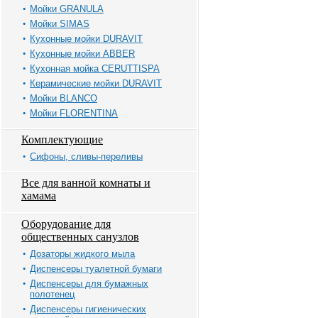
Мойки GRANULA
Мойки SIMAS
Кухонные мойки DURAVIT
Кухонные мойки ABBER
Кухонная мойка CERUTTISPA
Керамические мойки DURAVIT
Мойки BLANCO
Мойки FLORENTINA
Комплектующие
Сифоны, сливы-переливы
Все для ванной комнаты и
хамама
Оборудование для
общественных санузлов
Дозаторы жидкого мыла
Диспенсеры туалетной бумаги
Диспенсеры для бумажных
полотенец
Диспенсеры гигиенических