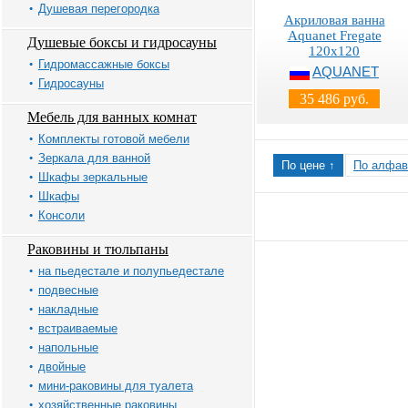
Душевая перегородка
Акриловая ванна
Aquanet Fregate
Душевые боксы и гидросауны
120x120
Гидромассажные боксы
AQUANET
Гидросауны
35 486 руб.
Мебель для ванных комнат
Комплекты готовой мебели
Зеркала для ванной
По цене ↑
По алфав
Шкафы зеркальные
Шкафы
Консоли
Раковины и тюльпаны
на пьедестале и полупьедестале
подвесные
накладные
встраиваемые
напольные
двойные
мини-раковины для туалета
хозяйственные раковины