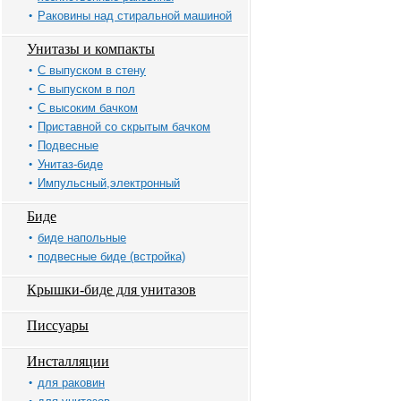
Раковины над стиральной машиной
Унитазы и компакты
С выпуском в стену
С выпуском в пол
С высоким бачком
Приставной со скрытым бачком
Подвесные
Унитаз-биде
Импульсный,электронный
Биде
биде напольные
подвесные биде (встройка)
Крышки-биде для унитазов
Писсуары
Инсталляции
для раковин