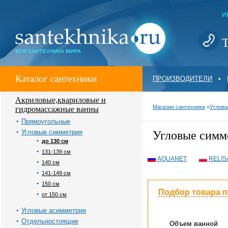
И
Т
Каталог сантехники
ПРОИЗВОДИТЕЛИ
•
Акриловые,квариловые и
Магазин сантехники
»
Углов
гидромассажные ванны
Прямоугольные
Угловые симметрия
Угловые симм
до 130 см
131-139 см
AQUANET
RELIS
140 см
141-149 см
150 см
Подбор товара 
от 150 см
Угловые асимметрия
Отдельностоящие
Объем ванной