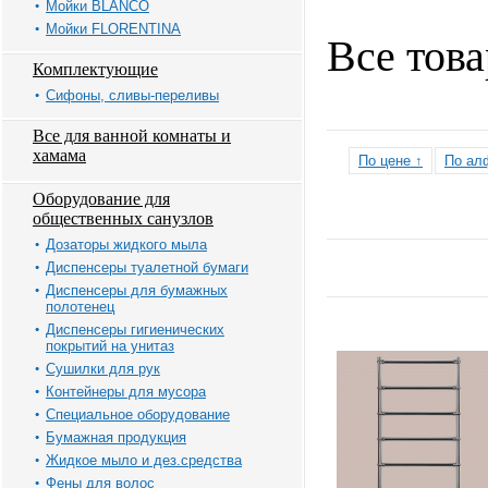
Мойки BLANCO
Мойки FLORENTINA
Все тов
Комплектующие
Сифоны, сливы-переливы
Все для ванной комнаты и
хамама
По цене ↑
По ал
Оборудование для
общественных санузлов
Дозаторы жидкого мыла
Диспенсеры туалетной бумаги
Диспенсеры для бумажных
полотенец
Диспенсеры гигиенических
покрытий на унитаз
Сушилки для рук
Контейнеры для мусора
Специальное оборудование
Бумажная продукция
Жидкое мыло и дез.средства
Фены для волос