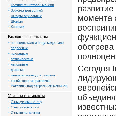
Комплекты готовой мебели
развитие 
Зеркала для ванной
момента 
Шкафы зеркальные
Шкафы
восприни
Консоли
функцион
Раковины и тюльпаны
на пьедестале и полупьедестале
обогрева
подвесные
накладные
полноцен
встраиваемые
напольные
Сегодня I
двойные
мини-раковины для туалета
лидирующ
хозяйственные раковины
европейс
Раковины над стиральной машиной
объединя
Унитазы и компакты
С выпуском в стену
известны
С выпуском в пол
С высоким бачком