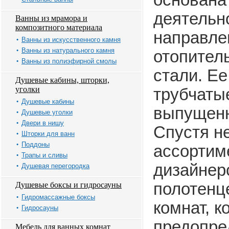
основана 
деятельн
Ванны из мрамора и
композитного материала
направле
Ванны из искусственного камня
Ванны из натурального камня
отопител
Ванны из полиэфирной смолы
стали. Е
Душевые кабины, шторки,
уголки
трубчаты
Душевые кабины
выпущенн
Душевые уголки
Двери в нишу
Спустя не
Шторки для ванн
Поддоны
ассортим
Трапы и сливы
дизайнер
Душевая перегородка
полотенц
Душевые боксы и гидросауны
Гидромассажные боксы
комнат, к
Гидросауны
предопре
Мебель для ванных комнат