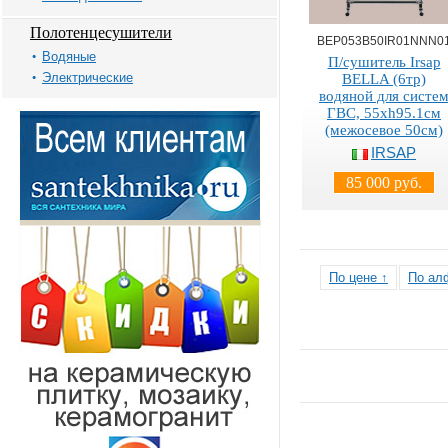
Полотенцесушители
BEP053B50IR01NNN0
Водяные
П/сушитель Irsap
Электрические
BELLA (6тр)
водяной для систе
ГВС, 55хh95.1см
(межосевое 50см)
IRSAP
85 000 руб.
По цене ↑
По ал