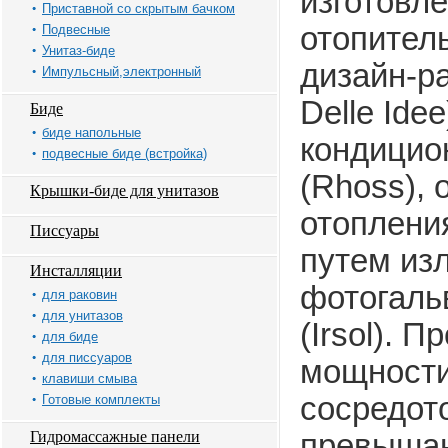
изготовл
Приставной со скрытым бачком
отопитель
Подвесные
Унитаз-биде
дизайн-ра
Импульсный,электронный
Delle Ide
Биде
биде напольные
кондицио
подвесные биде (встройка)
(Rhoss),
Крышки-биде для унитазов
отоплени
Писсуары
путем изл
Инсталляции
фотогаль
для раковин
для унитазов
(Irsol). 
для биде
для писсуаров
мощности
клавиши смыва
сосредот
Готовые комплекты
Гидромассажные панели
превышаю