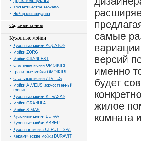
дизайнер
Держатель бумаги
Косметическое зеркало
расширяе
Набор аксессуаров
предлага
Садовые краны
самые ра
Кухонные мойки
вариации
Кухонные мойки AQUATON
Мойки ZORG
версий п
Мойки GRANFEST
Стальные мойки OMOIKIRI
именно т
Гранитные мойки OMOIKIRI
Стальные мойки ALVEUS
будет со
Мойки ALVEUS искусственный
гранит
конкретно
Кухонные мойки KERASAN
жилое по
Мойки GRANULA
Мойки SIMAS
комната 
Кухонные мойки DURAVIT
Кухонные мойки ABBER
Кухонная мойка CERUTTISPA
Керамические мойки DURAVIT