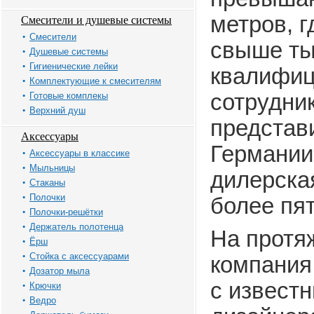
метров, 
Смесители и душевые системы
Смесители
свыше ты
Душевые системы
Гигиенические лейки
квалифи
Комплектующие к смесителям
сотрудни
Готовые комплекы
Верхний душ
представ
Аксессуары
Германии
Аксессуары в классике
Мыльницы
дилерска
Стаканы
Полочки
более пят
Полочки-решётки
Держатель полотенца
На протя
Ёрш
Стойка с аксессуарами
компания
Дозатор мыла
с извест
Крючки
Ведро