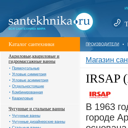
И
Т
Каталог сантехники
ПРОИЗВОДИТЕЛИ
•
Акриловые,квариловые и
Магазин сан
гидромассажные ванны
Прямоугольные
IRSAP (
Угловые симметрия
Угловые асимметрия
Отдельностоящие
Комбинированная
Квариловые
В 1963 го
Чугунные и стальные ванны
городе А
Чугунные ванны
Чугунные дизайнерские ванны
Стальные ванны