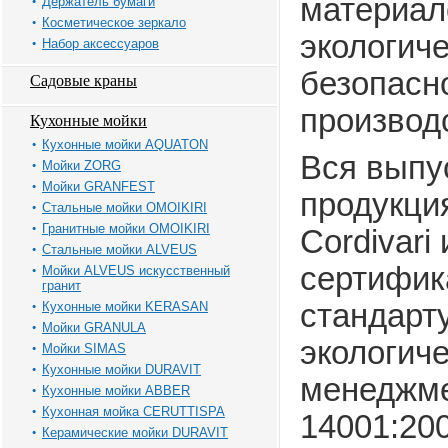
материал
Держатель бумаги
Косметическое зеркало
экологич
Набор аксессуаров
безопасн
Садовые краны
производ
Кухонные мойки
Кухонные мойки AQUATON
Вся выпу
Мойки ZORG
Мойки GRANFEST
продукци
Стальные мойки OMOIKIRI
Гранитные мойки OMOIKIRI
Cordivari
Стальные мойки ALVEUS
сертифик
Мойки ALVEUS искусственный
гранит
стандарт
Кухонные мойки KERASAN
Мойки GRANULA
экологиче
Мойки SIMAS
Кухонные мойки DURAVIT
менеджме
Кухонные мойки ABBER
Кухонная мойка CERUTTISPA
14001:200
Керамические мойки DURAVIT