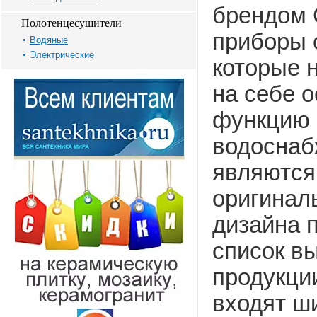
брендом C
Полотенцесушители
приборы 
Водяные
Электрические
которые н
на себе 
функцию 
водоснаб
являются
оригинал
дизайна 
список в
продукции
входят ш