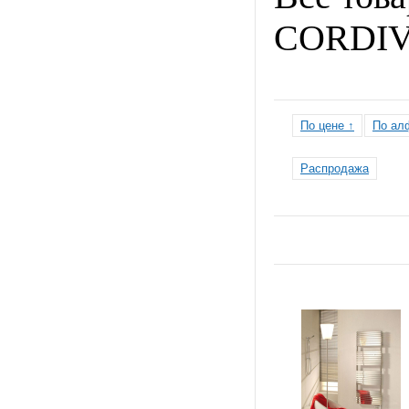
CORDIV
По цене ↑
По ал
Распродажа