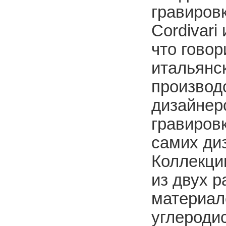
гравиров
Cordivari 
что гово
итальянс
производ
дизайнер
гравиров
самих ди
Коллекци
из двух 
материал
углероди