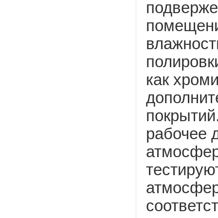
подверже
помещени
влажност
полировк
как хром
дополнит
покрытий
рабочее д
атмосфер
тестируют
атмосфе
соответс