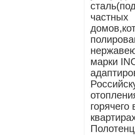
сталь(по
частных
домов,ко
полирова
нержавею
марки IN
адаптиро
Российск
отоплени
горячего
квартирах
Полотенц