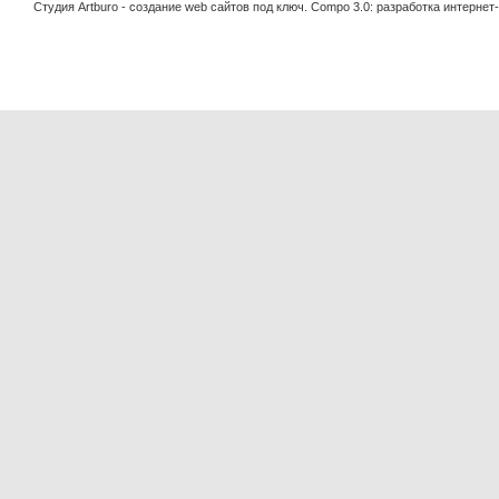
Студия Artburo -
cоздание web сайтов под ключ
. Compo 3.0:
разработка интернет