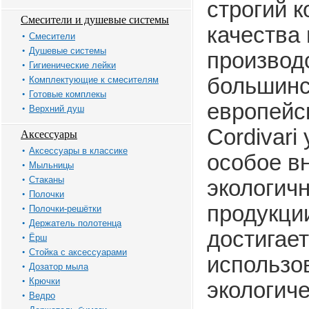
строгий к
Смесители и душевые системы
качества 
Смесители
Душевые системы
производс
Гигиенические лейки
большинс
Комплектующие к смесителям
Готовые комплекы
европейс
Верхний душ
Cordivari
Аксессуары
Аксессуары в классике
особое в
Мыльницы
Стаканы
экологич
Полочки
продукции
Полочки-решётки
Держатель полотенца
достигает
Ёрш
Стойка с аксессуарами
использо
Дозатор мыла
Крючки
экологич
Ведро