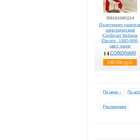
3581610401114
Полотенцесушител
электрический
Cordivari Stefania
Electric, 1885/600,
цвет хром
CORDIVARI
198 000 руб.
По цене ↑
По ал
Распродажа