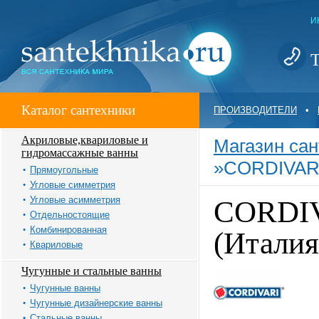
И
Т
Каталог сантехники
ПРОИЗВОДИТЕЛИ
•
Акриловые,квариловые и
Магазин сан
гидромассажные ванны
»
CORDIVAR
Прямоугольные
Угловые симметрия
Угловые асимметрия
CORDI
Отдельностоящие
Комбинированная
(Италия
Квариловые
Чугунные и стальные ванны
Чугунные ванны
Чугунные дизайнерские ванны
Стальные ванны