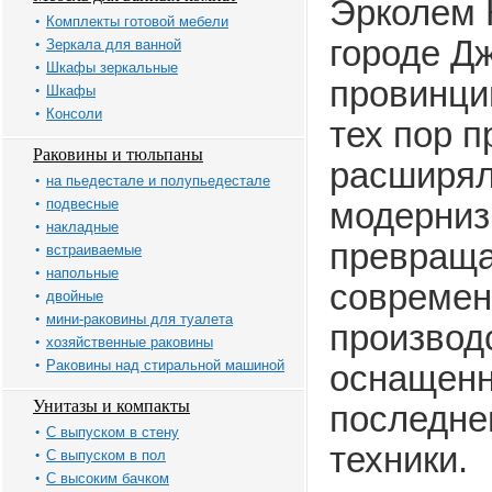
Эрколем 
Комплекты готовой мебели
городе Д
Зеркала для ванной
Шкафы зеркальные
провинци
Шкафы
Консоли
тех пор 
Раковины и тюльпаны
расширял
на пьедестале и полупьедестале
подвесные
модерниз
накладные
превраща
встраиваемые
напольные
современ
двойные
мини-раковины для туалета
производ
хозяйственные раковины
Раковины над стиральной машиной
оснащенн
Унитазы и компакты
последне
С выпуском в стену
техники.
С выпуском в пол
С высоким бачком