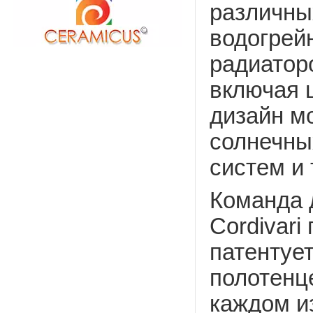
различны
водогрей
радиатор
включая 
дизайн м
солнечны
систем и т
Команда 
Cordivari
патентуе
полотенц
каждом и