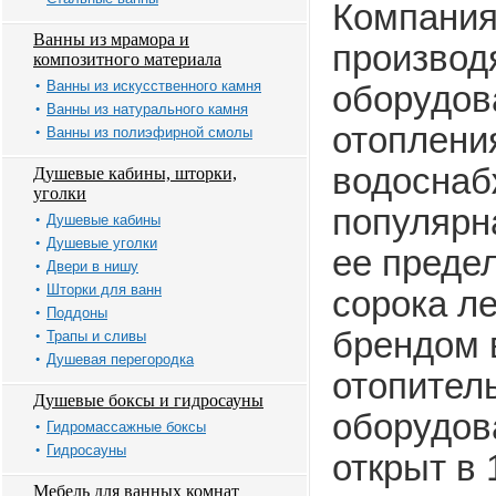
Компания 
Ванны из мрамора и
производ
композитного материала
Ванны из искусственного камня
оборудов
Ванны из натурального камня
отоплени
Ванны из полиэфирной смолы
водоснаб
Душевые кабины, шторки,
уголки
популярна
Душевые кабины
Душевые уголки
ее преде
Двери в нишу
Шторки для ванн
сорока ле
Поддоны
брендом 
Трапы и сливы
Душевая перегородка
отопител
Душевые боксы и гидросауны
оборудов
Гидромассажные боксы
Гидросауны
открыт в 
Мебель для ванных комнат