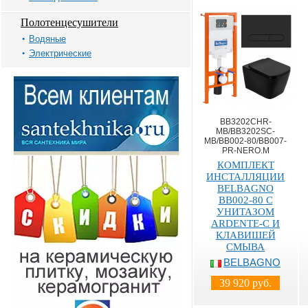
Полотенцесушители
Водяные
Электрические
BB3202CHR-
MB/BB3202SC-
MB/BB002-80/BB007-
PR-NERO.M
КОМПЛЕКТ
ИНСТАЛЛЯЦИИ
BELBAGNO
BB002-80 С
УНИТАЗОМ
ARDENTE-C И
КЛАВИШЕЙ
СМЫВА
BELBAGNO
39 920 руб.