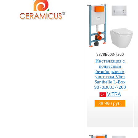
9878B003-7200
Инсталляция с
подвесным
безободковым
унитазом Vitra
Sanibelle L-Box
9878B003-7200
VITRA
38 990 руб.