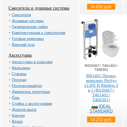
56 850 руб.
Смесители и душевые системы
Смесители
Душевые системы
Гигиенические лейки
Комплектующие к смесителям
Готовые комплекы
Верхний душ
Аксессуары
Аксессуары в классике
R020467+ T461401+
Мыльницы
T468301
Стаканы
I001401 Промо-
Полочки
комплект ProSys
I.LIFE B Rimless 3
Полочки-решётки
в 1 (R020467+
Держатель полотенца
T461401+
Ёрш
T468301)
Стойка с аксессуарами
IDEAL
Дозатор мыла
STANDARD
Крючки
54 252 руб.
Ведро