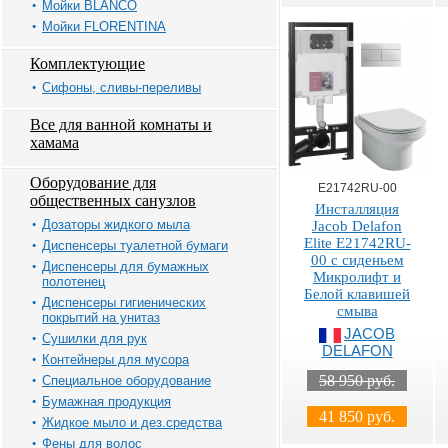
Мойки BLANCO
Мойки FLORENTINA
Комплектующие
Сифоны, сливы-переливы
Все для ванной комнаты и
хамама
Оборудование для
E21742RU-00
общественных санузлов
Инсталляция
Дозаторы жидкого мыла
Jacob Delafon
Elite E21742RU-
Диспенсеры туалетной бумаги
00 с сиденьем
Диспенсеры для бумажных
Микролифт и
полотенец
Белой клавишей
Диспенсеры гигиенических
смыва
покрытий на унитаз
JACOB
Сушилки для рук
DELAFON
Контейнеры для мусора
58 950 руб.
Специальное оборудование
Бумажная продукция
41 850 руб.
Жидкое мыло и дез.средства
Фены для волос