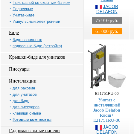
Приставной со скрытым бачком
JACOB
Подвесные
DELAFON
Унитаз-биде
75 910 руб.
Импульсный,электронный
61 000 руб.
Биде
биде напольные
подвесные биде (встройка)
Крышки-биде для унитазов
Писсуары
Инсталляции
для раковин
E21751RU-00
для унитазов
Унитаз c
для биде
инсталляцией
для писсуаров
Jacob Delafon
клавиши смыва
Rodin+
Готовые комплекты
E21751RU-00
JACOB
Гидромассажные панели
DELAFON