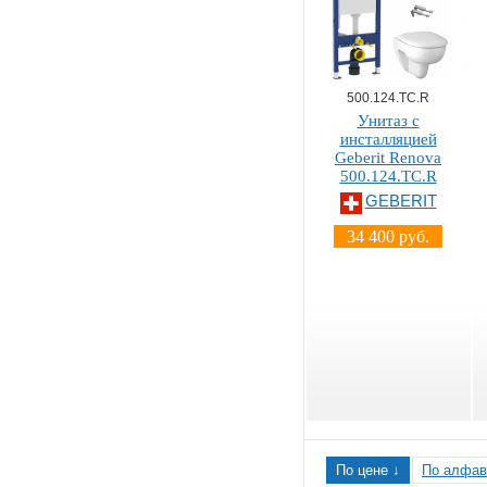
500.124.TC.R
Унитаз с
инсталляцией
Geberit Renova
500.124.TC.R
GEBERIT
34 400 руб.
По цене ↓
По алфав