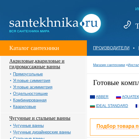
И
Т
Каталог сантехники
ПРОИЗВОДИТЕЛИ
•
Акриловые,квариловые и
Магазин сантехники
»
Инста
гидромассажные ванны
Прямоугольные
Угловые симметрия
Готовые комп
Угловые асимметрия
Отдельностоящие
ABBER
AQUATE
Комбинированная
IDEAL STANDARD
Квариловые
Чугунные и стальные ванны
Чугунные ванны
Подбор товара 
Чугунные дизайнерские ванны
Стальные ванны