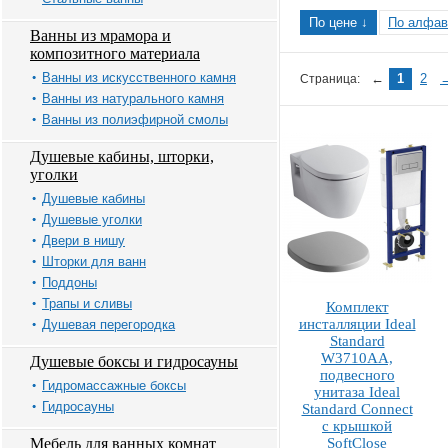
По цене ↓
По алфав
Ванны из мрамора и
композитного материала
Ванны из искусственного камня
←
1
2
Страница:
Ванны из натурального камня
Ванны из полиэфирной смолы
Душевые кабины, шторки,
уголки
Душевые кабины
Душевые уголки
Двери в нишу
Шторки для ванн
Поддоны
Трапы и сливы
Комплект
инсталляции Ideal
Душевая перегородка
Standard
W3710AA,
Душевые боксы и гидросауны
подвесного
Гидромассажные боксы
унитаза Ideal
Гидросауны
Standard Connect
с крышкой
Мебель для ванных комнат
SoftClose