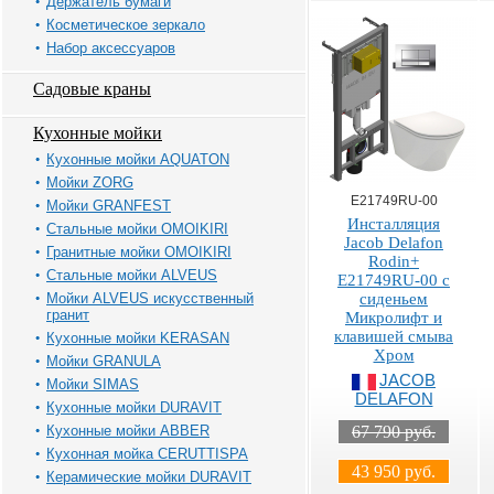
Держатель бумаги
Косметическое зеркало
Набор аксессуаров
Садовые краны
Кухонные мойки
Кухонные мойки AQUATON
Мойки ZORG
E21749RU-00
Мойки GRANFEST
Инсталляция
Стальные мойки OMOIKIRI
Jacob Delafon
Гранитные мойки OMOIKIRI
Rodin+
Стальные мойки ALVEUS
E21749RU-00 с
Мойки ALVEUS искусственный
сиденьем
гранит
Микролифт и
клавишей смыва
Кухонные мойки KERASAN
Хром
Мойки GRANULA
JACOB
Мойки SIMAS
DELAFON
Кухонные мойки DURAVIT
Кухонные мойки ABBER
67 790 руб.
Кухонная мойка CERUTTISPA
43 950 руб.
Керамические мойки DURAVIT