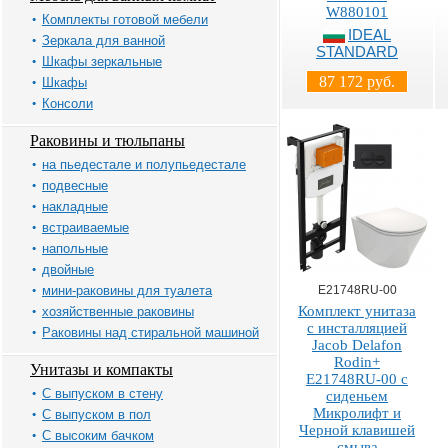
W880101
Комплекты готовой мебели
IDEAL
Зеркала для ванной
STANDARD
Шкафы зеркальные
87 172 руб.
Шкафы
Консоли
Раковины и тюльпаны
на пьедестале и полупьедестале
подвесные
накладные
встраиваемые
напольные
двойные
мини-раковины для туалета
E21748RU-00
Комплект унитаза
хозяйственные раковины
с инсталляцией
Раковины над стиральной машиной
Jacob Delafon
Rodin+
Унитазы и компакты
E21748RU-00 с
С выпуском в стену
сиденьем
Микролифт и
С выпуском в пол
Черной клавишей
С высоким бачком
смыва