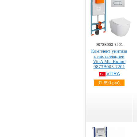
9873B003-7201
Комплект унитаза
с инсталляцией
VitrA Mia Round
9873B003-7201
VITRA
37 890 руб.